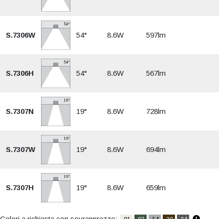
S.7306W
54°
8.6W
597lm
S.7306H
54°
8.6W
567lm
S.7307N
19°
8.6W
728lm
S.7307W
19°
8.6W
694lm
S.7307H
19°
8.6W
659lm
Colori a richiesta con sovrapprezzo: