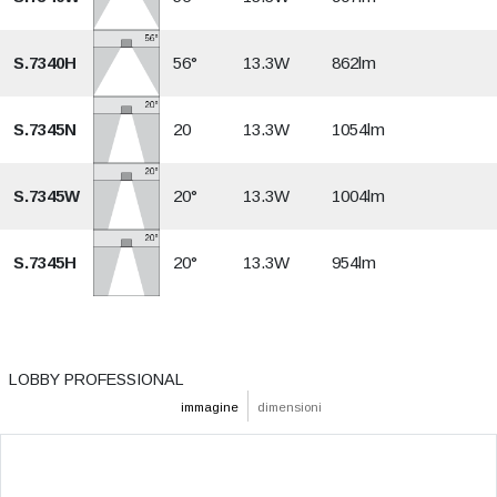
S.7340H
56°
13.3W
862lm
S.7345N
20
13.3W
1054lm
S.7345W
20°
13.3W
1004lm
S.7345H
20°
13.3W
954lm
LOBBY PROFESSIONAL
immagine
dimensioni