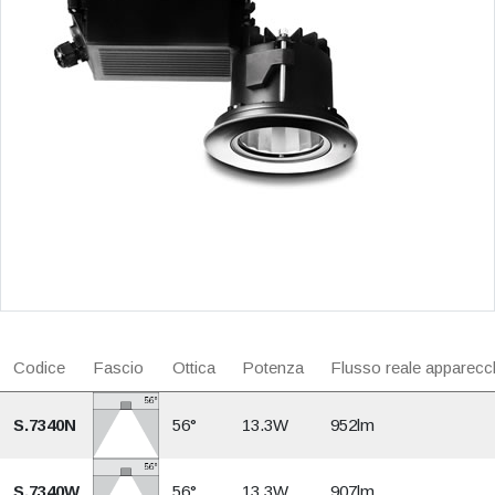
Codice
Fascio
Ottica
Potenza
Flusso reale apparecc
S.7340N
56°
13.3W
952lm
S.7340W
56°
13.3W
907lm