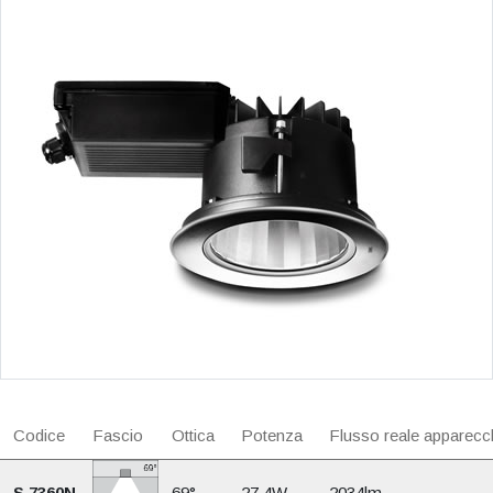
Codice
Fascio
Ottica
Potenza
Flusso reale apparecc
S.7360N
69°
27.4W
2034lm