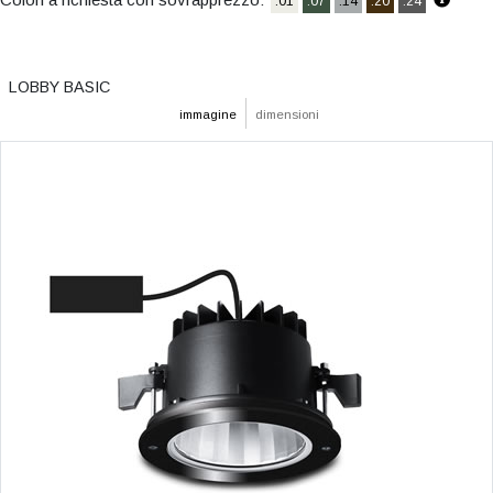
.01
.07
.14
.20
.24
LOBBY BASIC
immagine
dimensioni