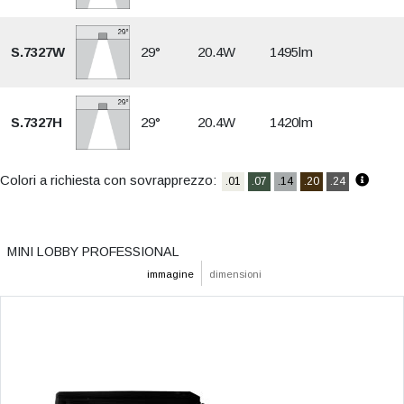
S.7327W
29°
20.4W
1495lm
S.7327H
29°
20.4W
1420lm
Colori a richiesta con sovrapprezzo:
.01
.07
.14
.20
.24
MINI LOBBY PROFESSIONAL
immagine
dimensioni