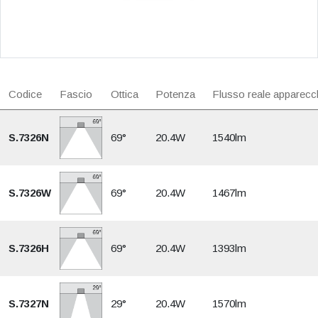
Codice
Fascio
Ottica
Potenza
Flusso reale apparecc
S.7326N
69°
20.4W
1540lm
S.7326W
69°
20.4W
1467lm
S.7326H
69°
20.4W
1393lm
S.7327N
29°
20.4W
1570lm