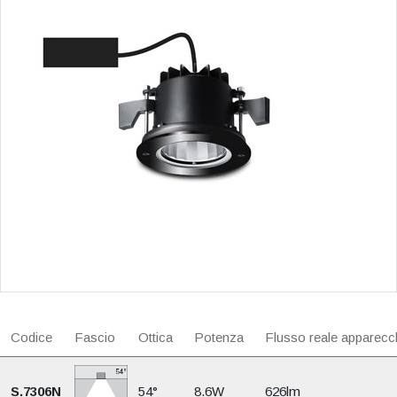
Codice
Fascio
Ottica
Potenza
Flusso reale apparecc
S.7306N
54°
8.6W
626lm