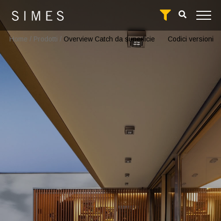
Home
/
Prodotti
/
Overview Catch da superficie
Codici versioni