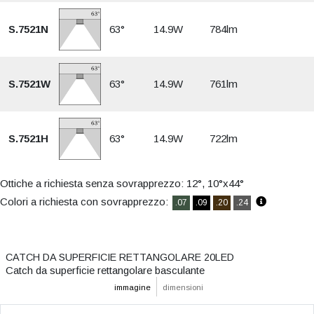
S.7521N
63°
14.9W
784lm
S.7521W
63°
14.9W
761lm
S.7521H
63°
14.9W
722lm
Ottiche a richiesta senza sovrapprezzo: 12°, 10°x44°
Colori a richiesta con sovrapprezzo:
.07
.09
.20
.24
CATCH DA SUPERFICIE RETTANGOLARE 20LED
Catch da superficie rettangolare basculante
immagine
dimensioni