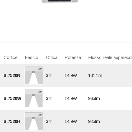
Codice
Fascio
Ottica
Potenza
Flusso reale apparecc
S.7520N
34°
14.9W
1014lm
S.7520W
34°
14.9W
985lm
S.7520H
34°
14.9W
935lm